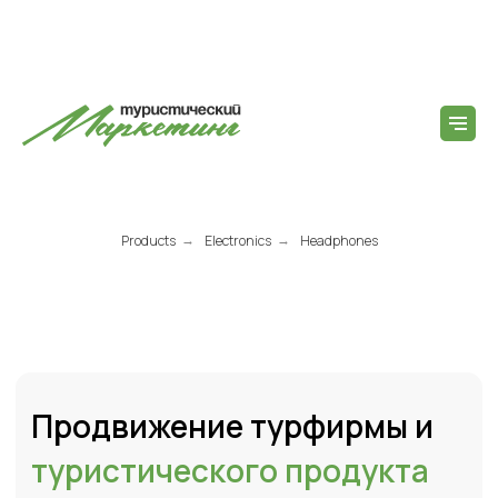
Products
Electronics
Headphones
→
→
Продвижение турфирмы и
туристического продукта
Помогаю туристическим компаниям
развивать сайт как собственный канал
продаж: усиливать страницы, получать
больше поискового трафика, увеличивать
количество прямых заявок и снижать
зависимость от рекламы, агрегаторов и