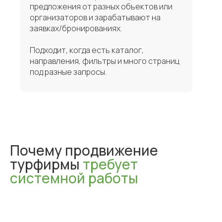
предложения от разных объектов или
организаторов и зарабатывают на
заявках/бронированиях.
Подходит, когда есть каталог,
направления, фильтры и много страниц
под разные запросы.
Готовы
начать
восхождение?
Свяжитесь со мной или оставьте
заявку, и мы обязательно найдем
Почему продвижение
оптимальное решение для
Вашего бизнеса.
турфирмы
требует
системной работы
+7 (958)- 635-01-21
https://t.me/alxkulakov